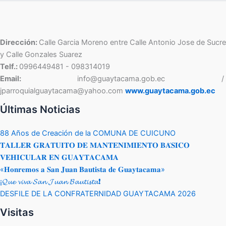
Dirección:
Calle Garcia Moreno entre Calle Antonio Jose de Sucre
y Calle Gonzales Suarez
Telf.:
0996449481 - 098314019
Email:
info@guaytacama.gob.ec /
jparroquialguaytacama@yahoo.com
www.guaytacama.gob.ec
Últimas Noticias
88 Años de Creación de la COMUNA DE CUICUNO
𝐓𝐀𝐋𝐋𝐄𝐑 𝐆𝐑𝐀𝐓𝐔𝐈𝐓𝐎 𝐃𝐄 𝐌𝐀𝐍𝐓𝐄𝐍𝐈𝐌𝐈𝐄𝐍𝐓𝐎 𝐁𝐀́𝐒𝐈𝐂𝐎
𝐕𝐄𝐇𝐈𝐂𝐔𝐋𝐀𝐑 𝐄𝐍 𝐆𝐔𝐀𝐘𝐓𝐀𝐂𝐀𝐌𝐀
«𝐇𝐨𝐧𝐫𝐞𝐦𝐨𝐬 𝐚 𝐒𝐚𝐧 𝐉𝐮𝐚𝐧 𝐁𝐚𝐮𝐭𝐢𝐬𝐭𝐚 𝐝𝐞 𝐆𝐮𝐚𝐲𝐭𝐚𝐜𝐚𝐦𝐚»
¡𝓠𝓾𝓮 𝓿𝓲𝓿𝓪 𝓢𝓪𝓷 𝓙𝓾𝓪𝓷 𝓑𝓪𝓾𝓽𝓲𝓼𝓽𝓪❗
DESFILE DE LA CONFRATERNIDAD GUAYTACAMA 2026
Visitas