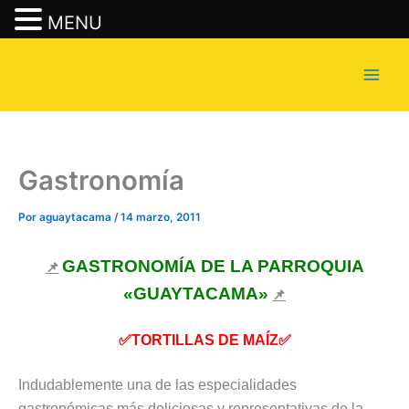
MENU
Ir
al
contenido
Gastronomía
Por
aguaytacama
/
14 marzo, 2011
GASTRONOMÍA
DE LA PARROQUIA
📌
«GUAYTACAMA»
📌
✅TORTILLAS DE
MAÍZ✅
Indudablemente una de las especialidades
gastronómicas más deliciosas y representativas de la