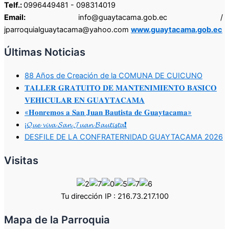
Telf.:
0996449481 - 098314019
Email:
info@guaytacama.gob.ec /
jparroquialguaytacama@yahoo.com
www.guaytacama.gob.ec
Últimas Noticias
88 Años de Creación de la COMUNA DE CUICUNO
𝐓𝐀𝐋𝐋𝐄𝐑 𝐆𝐑𝐀𝐓𝐔𝐈𝐓𝐎 𝐃𝐄 𝐌𝐀𝐍𝐓𝐄𝐍𝐈𝐌𝐈𝐄𝐍𝐓𝐎 𝐁𝐀́𝐒𝐈𝐂𝐎
𝐕𝐄𝐇𝐈𝐂𝐔𝐋𝐀𝐑 𝐄𝐍 𝐆𝐔𝐀𝐘𝐓𝐀𝐂𝐀𝐌𝐀
«𝐇𝐨𝐧𝐫𝐞𝐦𝐨𝐬 𝐚 𝐒𝐚𝐧 𝐉𝐮𝐚𝐧 𝐁𝐚𝐮𝐭𝐢𝐬𝐭𝐚 𝐝𝐞 𝐆𝐮𝐚𝐲𝐭𝐚𝐜𝐚𝐦𝐚»
¡𝓠𝓾𝓮 𝓿𝓲𝓿𝓪 𝓢𝓪𝓷 𝓙𝓾𝓪𝓷 𝓑𝓪𝓾𝓽𝓲𝓼𝓽𝓪❗
DESFILE DE LA CONFRATERNIDAD GUAYTACAMA 2026
Visitas
Tu dirección IP : 216.73.217.100
Mapa de la Parroquia