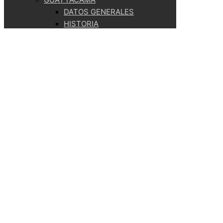
DATOS GENERALES
HISTORIA
SÍMBOLOS PARROQUIALES
SITUACIÓN GEOGRÁFICA
COMUNIDADES
ENTIDADES
AUTORIDADES
PRESIDENCIA
AUTORIDADES PRINCIPALES
COMISIONES
TRANSPARENCIA
LOTAIP
2026
2025
2024
2023
AÑOS ANTERIORES
2022