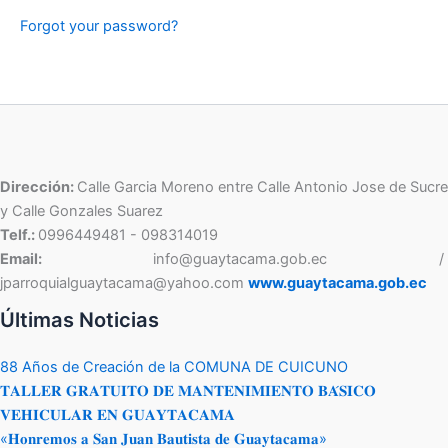
Forgot your password?
Dirección:
Calle Garcia Moreno entre Calle Antonio Jose de Sucre
y Calle Gonzales Suarez
Telf.:
0996449481 - 098314019
Email:
info@guaytacama.gob.ec /
jparroquialguaytacama@yahoo.com
www.guaytacama.gob.ec
Últimas Noticias
88 Años de Creación de la COMUNA DE CUICUNO
𝐓𝐀𝐋𝐋𝐄𝐑 𝐆𝐑𝐀𝐓𝐔𝐈𝐓𝐎 𝐃𝐄 𝐌𝐀𝐍𝐓𝐄𝐍𝐈𝐌𝐈𝐄𝐍𝐓𝐎 𝐁𝐀́𝐒𝐈𝐂𝐎
𝐕𝐄𝐇𝐈𝐂𝐔𝐋𝐀𝐑 𝐄𝐍 𝐆𝐔𝐀𝐘𝐓𝐀𝐂𝐀𝐌𝐀
«𝐇𝐨𝐧𝐫𝐞𝐦𝐨𝐬 𝐚 𝐒𝐚𝐧 𝐉𝐮𝐚𝐧 𝐁𝐚𝐮𝐭𝐢𝐬𝐭𝐚 𝐝𝐞 𝐆𝐮𝐚𝐲𝐭𝐚𝐜𝐚𝐦𝐚»