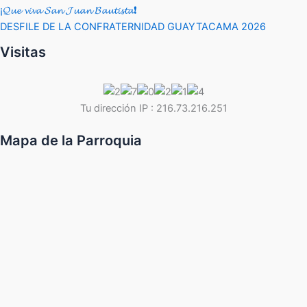
¡𝓠𝓾𝓮 𝓿𝓲𝓿𝓪 𝓢𝓪𝓷 𝓙𝓾𝓪𝓷 𝓑𝓪𝓾𝓽𝓲𝓼𝓽𝓪❗
DESFILE DE LA CONFRATERNIDAD GUAYTACAMA 2026
Visitas
Tu dirección IP : 216.73.216.251
Mapa de la Parroquia