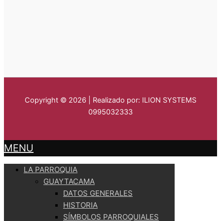
Copyright © 2026 | Realizado por: ILION SYSTEMS
0995032333
MENU
LA PARROQUIA
GUAYTACAMA
DATOS GENERALES
HISTORIA
SÍMBOLOS PARROQUIALES