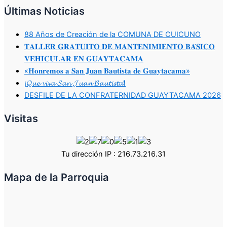
Últimas Noticias
88 Años de Creación de la COMUNA DE CUICUNO
𝐓𝐀𝐋𝐋𝐄𝐑 𝐆𝐑𝐀𝐓𝐔𝐈𝐓𝐎 𝐃𝐄 𝐌𝐀𝐍𝐓𝐄𝐍𝐈𝐌𝐈𝐄𝐍𝐓𝐎 𝐁𝐀́𝐒𝐈𝐂𝐎
𝐕𝐄𝐇𝐈𝐂𝐔𝐋𝐀𝐑 𝐄𝐍 𝐆𝐔𝐀𝐘𝐓𝐀𝐂𝐀𝐌𝐀
«𝐇𝐨𝐧𝐫𝐞𝐦𝐨𝐬 𝐚 𝐒𝐚𝐧 𝐉𝐮𝐚𝐧 𝐁𝐚𝐮𝐭𝐢𝐬𝐭𝐚 𝐝𝐞 𝐆𝐮𝐚𝐲𝐭𝐚𝐜𝐚𝐦𝐚»
¡𝓠𝓾𝓮 𝓿𝓲𝓿𝓪 𝓢𝓪𝓷 𝓙𝓾𝓪𝓷 𝓑𝓪𝓾𝓽𝓲𝓼𝓽𝓪❗
DESFILE DE LA CONFRATERNIDAD GUAYTACAMA 2026
Visitas
Tu dirección IP : 216.73.216.31
Mapa de la Parroquia