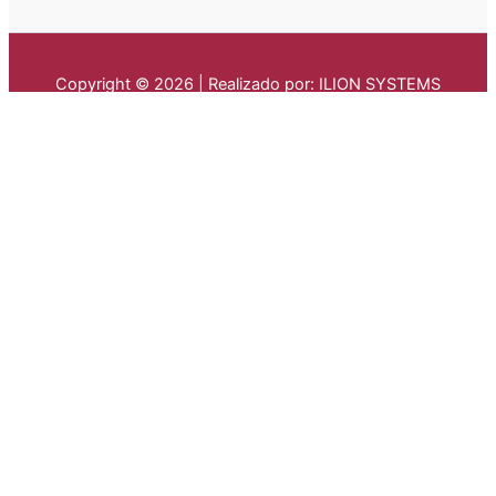
Copyright © 2026 | Realizado por: ILION SYSTEMS
0995032333
MENU
LA PARROQUIA
GUAYTACAMA
DATOS GENERALES
HISTORIA
SÍMBOLOS PARROQUIALES
SITUACIÓN GEOGRÁFICA
COMUNIDADES
ENTIDADES
AUTORIDADES
PRESIDENCIA