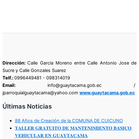
Dirección:
Calle Garcia Moreno entre Calle Antonio Jose de
Sucre y Calle Gonzales Suarez
Telf.:
0996449481 - 098314019
Email:
info@guaytacama.gob.ec /
jparroquialguaytacama@yahoo.com
www.guaytacama.gob.ec
Últimas Noticias
88 Años de Creación de la COMUNA DE CUICUNO
𝐓𝐀𝐋𝐋𝐄𝐑 𝐆𝐑𝐀𝐓𝐔𝐈𝐓𝐎 𝐃𝐄 𝐌𝐀𝐍𝐓𝐄𝐍𝐈𝐌𝐈𝐄𝐍𝐓𝐎 𝐁𝐀́𝐒𝐈𝐂𝐎
𝐕𝐄𝐇𝐈𝐂𝐔𝐋𝐀𝐑 𝐄𝐍 𝐆𝐔𝐀𝐘𝐓𝐀𝐂𝐀𝐌𝐀