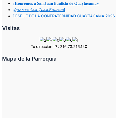
«𝐇𝐨𝐧𝐫𝐞𝐦𝐨𝐬 𝐚 𝐒𝐚𝐧 𝐉𝐮𝐚𝐧 𝐁𝐚𝐮𝐭𝐢𝐬𝐭𝐚 𝐝𝐞 𝐆𝐮𝐚𝐲𝐭𝐚𝐜𝐚𝐦𝐚»
¡𝓠𝓾𝓮 𝓿𝓲𝓿𝓪 𝓢𝓪𝓷 𝓙𝓾𝓪𝓷 𝓑𝓪𝓾𝓽𝓲𝓼𝓽𝓪❗
DESFILE DE LA CONFRATERNIDAD GUAYTACAMA 2026
Visitas
Tu dirección IP : 216.73.216.140
Mapa de la Parroquia