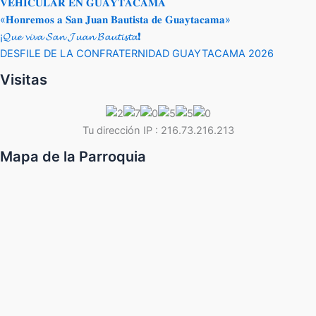
𝐕𝐄𝐇𝐈𝐂𝐔𝐋𝐀𝐑 𝐄𝐍 𝐆𝐔𝐀𝐘𝐓𝐀𝐂𝐀𝐌𝐀
«𝐇𝐨𝐧𝐫𝐞𝐦𝐨𝐬 𝐚 𝐒𝐚𝐧 𝐉𝐮𝐚𝐧 𝐁𝐚𝐮𝐭𝐢𝐬𝐭𝐚 𝐝𝐞 𝐆𝐮𝐚𝐲𝐭𝐚𝐜𝐚𝐦𝐚»
¡𝓠𝓾𝓮 𝓿𝓲𝓿𝓪 𝓢𝓪𝓷 𝓙𝓾𝓪𝓷 𝓑𝓪𝓾𝓽𝓲𝓼𝓽𝓪❗
DESFILE DE LA CONFRATERNIDAD GUAYTACAMA 2026
Visitas
Tu dirección IP : 216.73.216.213
Mapa de la Parroquia