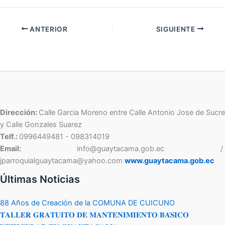
ANTERIOR
SIGUIENTE
Dirección:
Calle Garcia Moreno entre Calle Antonio Jose de Sucre
y Calle Gonzales Suarez
Telf.:
0996449481 - 098314019
Email:
info@guaytacama.gob.ec /
jparroquialguaytacama@yahoo.com
www.guaytacama.gob.ec
Últimas Noticias
88 Años de Creación de la COMUNA DE CUICUNO
𝐓𝐀𝐋𝐋𝐄𝐑 𝐆𝐑𝐀𝐓𝐔𝐈𝐓𝐎 𝐃𝐄 𝐌𝐀𝐍𝐓𝐄𝐍𝐈𝐌𝐈𝐄𝐍𝐓𝐎 𝐁𝐀́𝐒𝐈𝐂𝐎