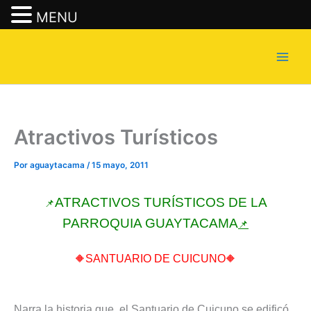
MENU
Ir
al
contenido
Atractivos Turísticos
Por
aguaytacama
/
15 mayo, 2011
ATRACTIVOS TURÍSTICOS DE LA
📌
PARROQUIA GUAYTACAMA
📌
🔶
SANTUARIO DE CUICUNO
🔶
Narra la historia que, el Santuario de Cuicuno se edificó