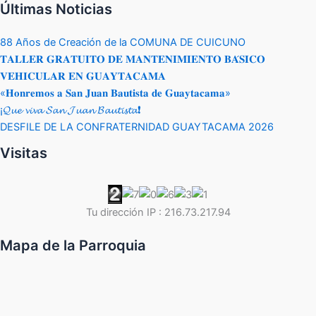
Últimas Noticias
88 Años de Creación de la COMUNA DE CUICUNO
𝐓𝐀𝐋𝐋𝐄𝐑 𝐆𝐑𝐀𝐓𝐔𝐈𝐓𝐎 𝐃𝐄 𝐌𝐀𝐍𝐓𝐄𝐍𝐈𝐌𝐈𝐄𝐍𝐓𝐎 𝐁𝐀́𝐒𝐈𝐂𝐎
𝐕𝐄𝐇𝐈𝐂𝐔𝐋𝐀𝐑 𝐄𝐍 𝐆𝐔𝐀𝐘𝐓𝐀𝐂𝐀𝐌𝐀
«𝐇𝐨𝐧𝐫𝐞𝐦𝐨𝐬 𝐚 𝐒𝐚𝐧 𝐉𝐮𝐚𝐧 𝐁𝐚𝐮𝐭𝐢𝐬𝐭𝐚 𝐝𝐞 𝐆𝐮𝐚𝐲𝐭𝐚𝐜𝐚𝐦𝐚»
¡𝓠𝓾𝓮 𝓿𝓲𝓿𝓪 𝓢𝓪𝓷 𝓙𝓾𝓪𝓷 𝓑𝓪𝓾𝓽𝓲𝓼𝓽𝓪❗
DESFILE DE LA CONFRATERNIDAD GUAYTACAMA 2026
Visitas
Tu dirección IP : 216.73.217.94
Mapa de la Parroquia