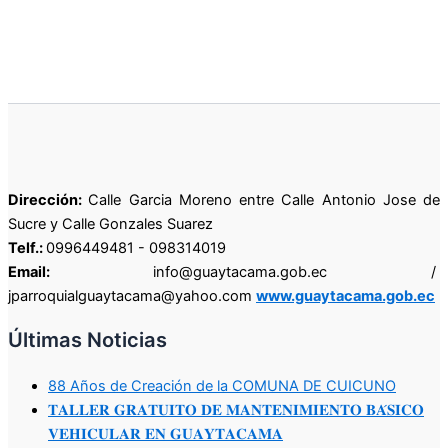
Dirección:
Calle Garcia Moreno entre Calle Antonio Jose de
Sucre y Calle Gonzales Suarez
Telf.:
0996449481 - 098314019
Email:
info@guaytacama.gob.ec /
jparroquialguaytacama@yahoo.com
www.guaytacama.gob.ec
Últimas Noticias
88 Años de Creación de la COMUNA DE CUICUNO
𝐓𝐀𝐋𝐋𝐄𝐑 𝐆𝐑𝐀𝐓𝐔𝐈𝐓𝐎 𝐃𝐄 𝐌𝐀𝐍𝐓𝐄𝐍𝐈𝐌𝐈𝐄𝐍𝐓𝐎 𝐁𝐀́𝐒𝐈𝐂𝐎
𝐕𝐄𝐇𝐈𝐂𝐔𝐋𝐀𝐑 𝐄𝐍 𝐆𝐔𝐀𝐘𝐓𝐀𝐂𝐀𝐌𝐀