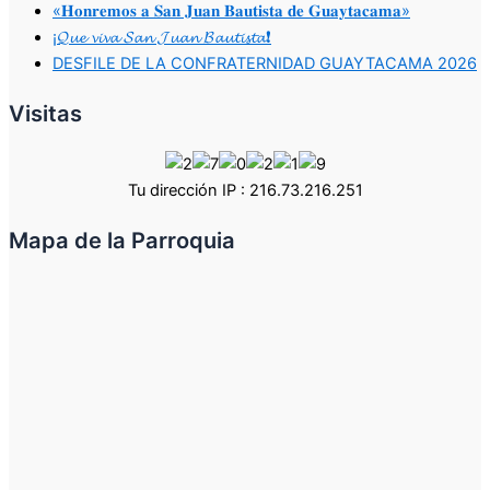
«𝐇𝐨𝐧𝐫𝐞𝐦𝐨𝐬 𝐚 𝐒𝐚𝐧 𝐉𝐮𝐚𝐧 𝐁𝐚𝐮𝐭𝐢𝐬𝐭𝐚 𝐝𝐞 𝐆𝐮𝐚𝐲𝐭𝐚𝐜𝐚𝐦𝐚»
¡𝓠𝓾𝓮 𝓿𝓲𝓿𝓪 𝓢𝓪𝓷 𝓙𝓾𝓪𝓷 𝓑𝓪𝓾𝓽𝓲𝓼𝓽𝓪❗
DESFILE DE LA CONFRATERNIDAD GUAYTACAMA 2026
Visitas
Tu dirección IP : 216.73.216.251
Mapa de la Parroquia