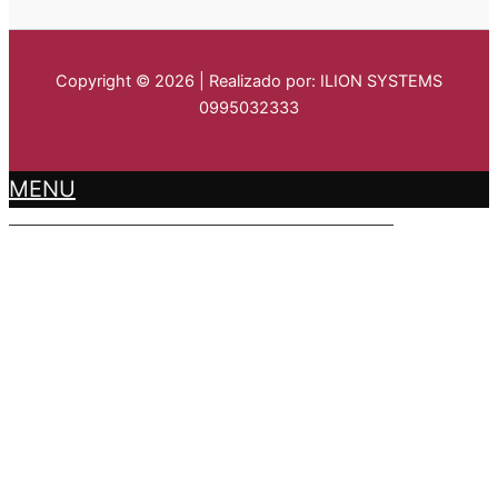
Copyright © 2026 | Realizado por: ILION SYSTEMS
0995032333
MENU
LA PARROQUIA
GUAYTACAMA
DATOS GENERALES
HISTORIA
SÍMBOLOS PARROQUIALES
SITUACIÓN GEOGRÁFICA
COMUNIDADES
ENTIDADES
AUTORIDADES
PRESIDENCIA