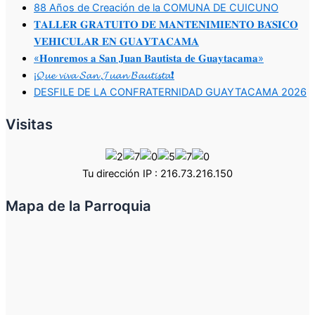
88 Años de Creación de la COMUNA DE CUICUNO
𝐓𝐀𝐋𝐋𝐄𝐑 𝐆𝐑𝐀𝐓𝐔𝐈𝐓𝐎 𝐃𝐄 𝐌𝐀𝐍𝐓𝐄𝐍𝐈𝐌𝐈𝐄𝐍𝐓𝐎 𝐁𝐀́𝐒𝐈𝐂𝐎
𝐕𝐄𝐇𝐈𝐂𝐔𝐋𝐀𝐑 𝐄𝐍 𝐆𝐔𝐀𝐘𝐓𝐀𝐂𝐀𝐌𝐀
«𝐇𝐨𝐧𝐫𝐞𝐦𝐨𝐬 𝐚 𝐒𝐚𝐧 𝐉𝐮𝐚𝐧 𝐁𝐚𝐮𝐭𝐢𝐬𝐭𝐚 𝐝𝐞 𝐆𝐮𝐚𝐲𝐭𝐚𝐜𝐚𝐦𝐚»
¡𝓠𝓾𝓮 𝓿𝓲𝓿𝓪 𝓢𝓪𝓷 𝓙𝓾𝓪𝓷 𝓑𝓪𝓾𝓽𝓲𝓼𝓽𝓪❗
DESFILE DE LA CONFRATERNIDAD GUAYTACAMA 2026
Visitas
Tu dirección IP : 216.73.216.150
Mapa de la Parroquia