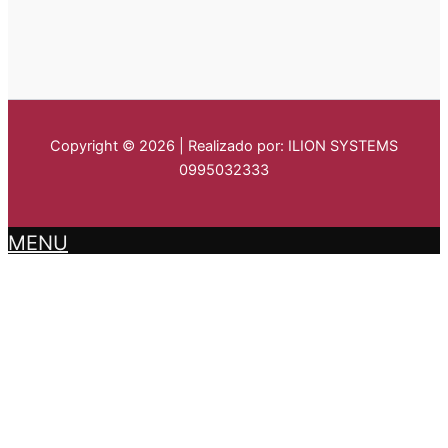
Copyright © 2026 | Realizado por: ILION SYSTEMS
0995032333
MENU
LA PARROQUIA
GUAYTACAMA
DATOS GENERALES
HISTORIA
SÍMBOLOS PARROQUIALES
SITUACIÓN GEOGRÁFICA
COMUNIDADES