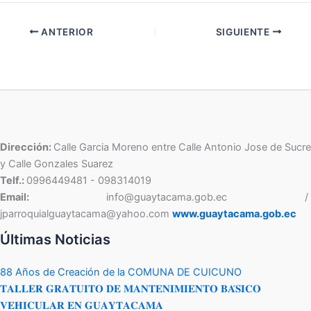
ANTERIOR
SIGUIENTE
Dirección:
Calle Garcia Moreno entre Calle Antonio Jose de Sucre
y Calle Gonzales Suarez
Telf.:
0996449481 - 098314019
Email:
info@guaytacama.gob.ec /
jparroquialguaytacama@yahoo.com
www.guaytacama.gob.ec
Últimas Noticias
88 Años de Creación de la COMUNA DE CUICUNO
𝐓𝐀𝐋𝐋𝐄𝐑 𝐆𝐑𝐀𝐓𝐔𝐈𝐓𝐎 𝐃𝐄 𝐌𝐀𝐍𝐓𝐄𝐍𝐈𝐌𝐈𝐄𝐍𝐓𝐎 𝐁𝐀́𝐒𝐈𝐂𝐎
𝐕𝐄𝐇𝐈𝐂𝐔𝐋𝐀𝐑 𝐄𝐍 𝐆𝐔𝐀𝐘𝐓𝐀𝐂𝐀𝐌𝐀