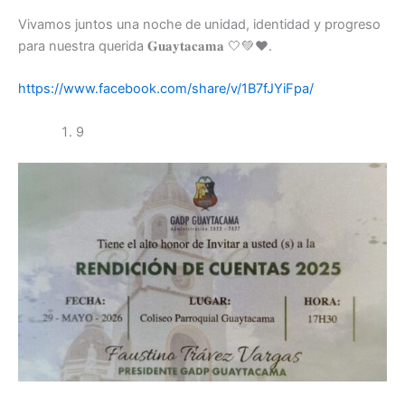
Vivamos juntos una noche de unidad, identidad y progreso
para nuestra querida 𝐆𝐮𝐚𝐲𝐭𝐚𝐜𝐚𝐦𝐚 🤍💚♥️.
https://www.facebook.com/share/v/1B7fJYiFpa/
9