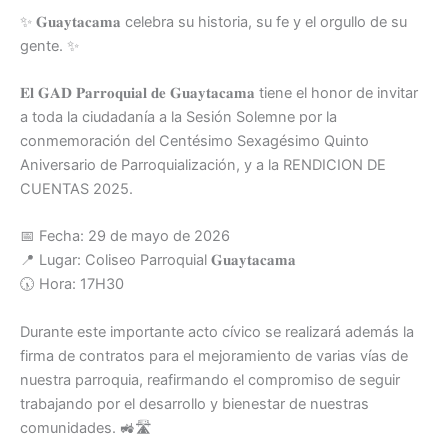
✨ 𝐆𝐮𝐚𝐲𝐭𝐚𝐜𝐚𝐦𝐚 celebra su historia, su fe y el orgullo de su
gente. ✨
𝐄𝐥 𝐆𝐀𝐃 𝐏𝐚𝐫𝐫𝐨𝐪𝐮𝐢𝐚𝐥 𝐝𝐞 𝐆𝐮𝐚𝐲𝐭𝐚𝐜𝐚𝐦𝐚 tiene el honor de invitar
a toda la ciudadanía a la Sesión Solemne por la
conmemoración del Centésimo Sexagésimo Quinto
Aniversario de Parroquialización, y a la RENDICION DE
CUENTAS 2025.
📅 Fecha: 29 de mayo de 2026
📍 Lugar: Coliseo Parroquial 𝐆𝐮𝐚𝐲𝐭𝐚𝐜𝐚𝐦𝐚
🕠 Hora: 17H30
Durante este importante acto cívico se realizará además la
firma de contratos para el mejoramiento de varias vías de
nuestra parroquia, reafirmando el compromiso de seguir
trabajando por el desarrollo y bienestar de nuestras
comunidades. 🚜🛣️