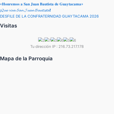
«𝐇𝐨𝐧𝐫𝐞𝐦𝐨𝐬 𝐚 𝐒𝐚𝐧 𝐉𝐮𝐚𝐧 𝐁𝐚𝐮𝐭𝐢𝐬𝐭𝐚 𝐝𝐞 𝐆𝐮𝐚𝐲𝐭𝐚𝐜𝐚𝐦𝐚»
¡𝓠𝓾𝓮 𝓿𝓲𝓿𝓪 𝓢𝓪𝓷 𝓙𝓾𝓪𝓷 𝓑𝓪𝓾𝓽𝓲𝓼𝓽𝓪❗
DESFILE DE LA CONFRATERNIDAD GUAYTACAMA 2026
Visitas
Tu dirección IP : 216.73.217.178
Mapa de la Parroquia